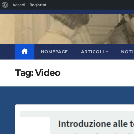
Informazioni
Accedi
Registrati
Salta
su
al
WordPress
contenuto
HOMEPAGE
ARTICOLI
NOTI
Tag:
Video