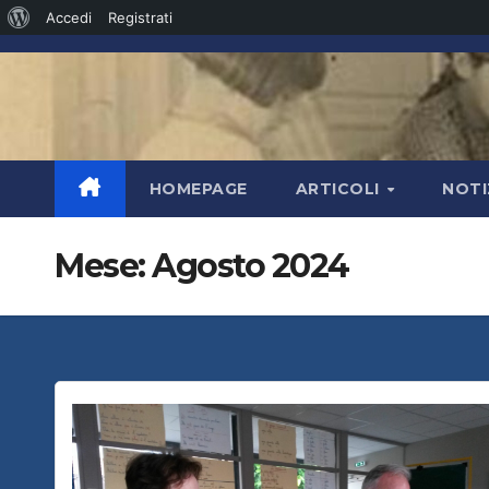
Informazioni
Accedi
Registrati
Salta
su
al
WordPress
contenuto
HOMEPAGE
ARTICOLI
NOTI
Mese:
Agosto 2024